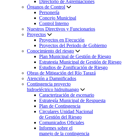
Directorio de Agremiaciones
Órganos de Control
Personería
Concejo Municipal
Control Interno
Nuestros Directivos y Funcionarios
Proyectos
Proyectos en Ejecución
Proyectos del Periodo de Gobierno
Conocimiento del riesgo
Plan Municipal de Gestión de Riesgo
Estrategia Municipal de Gestión de Riesgo
Estudios de Zonificación de Riesgo
Obras de Mitigación del Río Tarazá
Atención a Damnificados
Contingencia proyecto
hidroeléctrico hidruituango
Caracterización de escenario
Estrategía Municipal de Respuesta
Plan de Contingencia
Circulares Unidad Nacional
de Gestión del Riesgo
Comunicados Oficiales
Informes sobre el
manejo de la contingencia