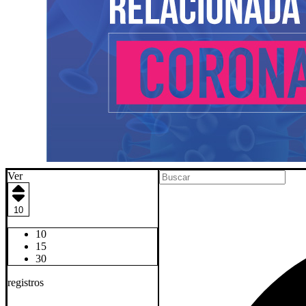
Ver
10
10
15
30
registros