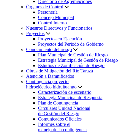
Directorio de Agremiaciones
Órganos de Control
Personería
Concejo Municipal
Control Interno
Nuestros Directivos y Funcionarios
Proyectos
Proyectos en Ejecución
Proyectos del Periodo de Gobierno
Conocimiento del riesgo
Plan Municipal de Gestión de Riesgo
Estrategia Municipal de Gestión de Riesgo
Estudios de Zonificación de Riesgo
Obras de Mitigación del Río Tarazá
Atención a Damnificados
Contingencia proyecto
hidroeléctrico hidruituango
Caracterización de escenario
Estrategía Municipal de Respuesta
Plan de Contingencia
Circulares Unidad Nacional
de Gestión del Riesgo
Comunicados Oficiales
Informes sobre el
manejo de la contingencia