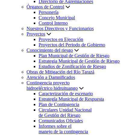
Directorio de Agremiaciones
Órganos de Control
Personería
Concejo Municipal
Control Interno
Nuestros Directivos y Funcionarios
Proyectos
Proyectos en Ejecución
Proyectos del Periodo de Gobierno
Conocimiento del riesgo
Plan Municipal de Gestión de Riesgo
Estrategia Municipal de Gestión de Riesgo
Estudios de Zonificación de Riesgo
Obras de Mitigación del Río Tarazá
Atención a Damnificados
Contingencia proyecto
hidroeléctrico hidruituango
Caracterización de escenario
Estrategía Municipal de Respuesta
Plan de Contingencia
Circulares Unidad Nacional
de Gestión del Riesgo
Comunicados Oficiales
Informes sobre el
manejo de la contingencia