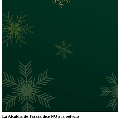
La Alcaldía de Tarazá dice NO a la pólvora